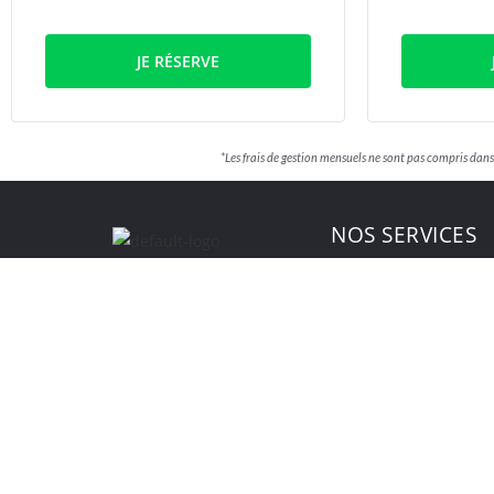
JE RÉSERVE
*Les frais de gestion mensuels ne sont pas compris da
NOS SERVICES
Ménage et repassage
Nous vous offrons des services d’aide
à domicile de proximité, personnalisés
Aide aux seniors
à Versailles et ses environs. Nos
Assistance informatiq
intervenant(e)s sont professionnels,
Bricolage
sélectionnés pour leurs compétences
et leur sérieux.
Garde d’enfants
Jardinage