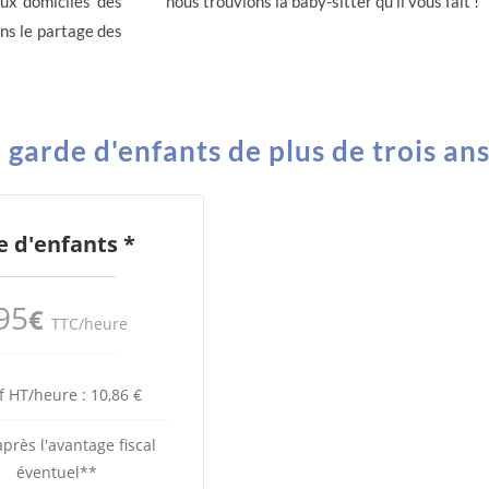
aux domiciles des
nous trouvions la baby-sitter qu’il vous fait !
ans le partage des
arde d'enfants de plus de trois ans
 d'enfants *
95
€
TTC/heure
f HT/heure : 10,86 €
après l'avantage fiscal
éventuel**