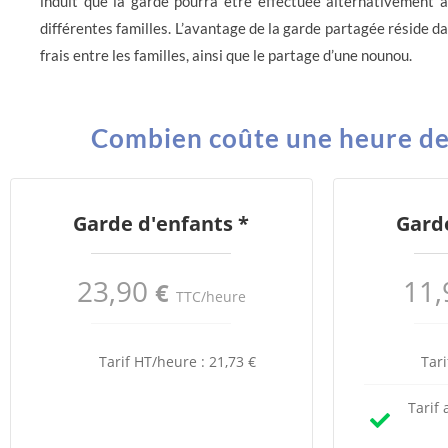
induit que la garde pourra être effectuée alternativement 
différentes familles. L’avantage de la garde partagée réside d
frais entre les familles, ainsi que le partage d’une nounou.
Combien coûte une heure de g
Garde d'enfants *
Garde
23,90
11,
€
TTC/heure
Tarif HT/heure : 21,73 €
Tari
Tarif 