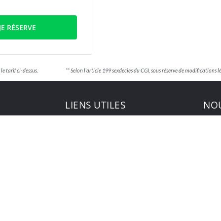
JE RÉSERVE
ns le tarif ci-dessus. ** Selon l’article 199 sexdecies du CGI, sous réserve de modifications lég
LIENS UTILES
NOU
Accueil
Avis clients
ue
Contact
Mentions légales
Tarifs