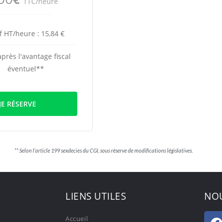
TTC/heure
f HT/heure : 15,84 €
après l'avantage fiscal
éventuel**
JE RÉSERVE
Selon l’article 199 sexdecies du CGI, sous réserve de modifications législatives.
LIENS UTILES
NOU
Accueil