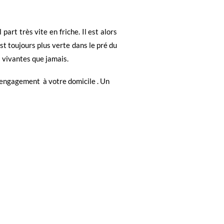
part très vite en friche. Il est alors
st toujours plus verte dans le pré du
s vivantes que jamais.
ns engagement
à votre domicile
.
Un