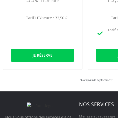
TTC/heure
Tarif HT/heure : 32,50 €
Tari
Tarif 
JE RÉSERVE
*Hors frais de déplacement ** 
NOS SERVICES
Ménage et repassage
Nous vous offrons des services d’aide